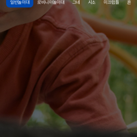
일반놀이대
로비니아놀이대
그네
시소
미끄럼틀
흔들