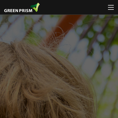
회사소개
휴게시설물
일반놀이대
휴게시설물
휴게시설물
공지
CI / BI
관리시설물
로비니아놀이대
놀이시설물
놀이시설물
뉴스
디자
연혁 / 수상
운동시설물
그네
인포메이션
스마트시리즈
특허 / 인증
공공예술 /
시소
조형물
환경조형물
디자인연구소
미끄럼틀
ETC
폭염저감시설물
조직도
흔들놀이
조달등록제품 /
찾아오시는
ETC
디자인인증제품
길
조달등록제품 /
디자인인증제품