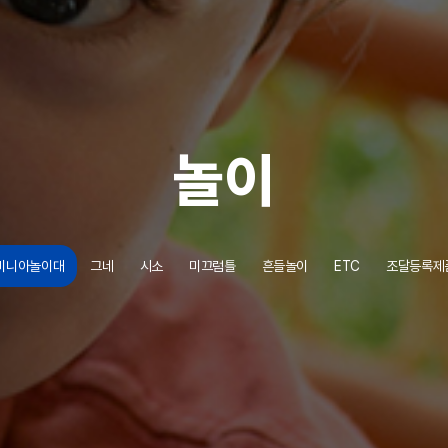
놀이
비니아놀이대
그네
시소
미끄럼틀
흔들놀이
ETC
조달등록제품