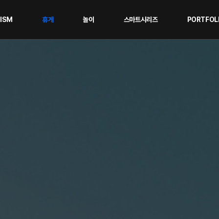
RISM
휴게
놀이
스마트시리즈
PORTFOL
일반놀이대
휴게시설물
휴게시설물
로비니아놀이대
놀이시설물
놀이시설물
그네
인포메이션
스마트시리
시소
조형물
미끄럼틀
ETC
흔들놀이
ETC
제품 / 디자인인증제품