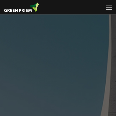
회사소개
휴게시설물
일반놀이대
휴게시설물
휴게시설물
공지
CI / BI
관리시설물
로비니아놀이대
놀이시설물
놀이시설물
뉴스
디자
연혁 / 수상
운동시설물
그네
인포메이션
스마트시리즈
특허 / 인증
공공예술 /
시소
조형물
환경조형물
디자인연구소
미끄럼틀
ETC
폭염저감시설물
조직도
흔들놀이
조달등록제품 /
찾아오시는
ETC
디자인인증제품
길
조달등록제품 /
디자인인증제품