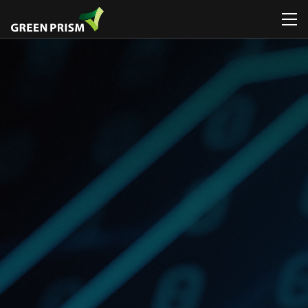
회사소개
휴게시설물
일반놀이대
휴게시설물
휴게시설물
공지
CI / BI
관리시설물
로비니아놀이대
놀이시설물
놀이시설물
뉴스
디자
연혁 / 수상
운동시설물
그네
인포메이션
스마트시리즈
특허 / 인증
공공예술 /
시소
조형물
환경조형물
디자인연구소
미끄럼틀
ETC
폭염저감시설물
조직도
흔들놀이
조달등록제품 /
찾아오시는
ETC
디자인인증제품
길
조달등록제품 /
디자인인증제품