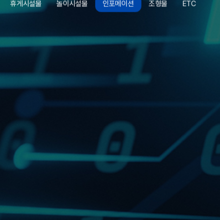
휴게시설물
놀이시설물
인포메이션
조형물
ETC