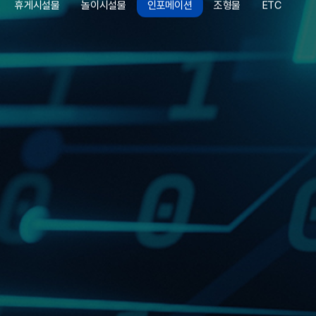
휴게시설물
놀이시설물
인포메이션
조형물
ETC