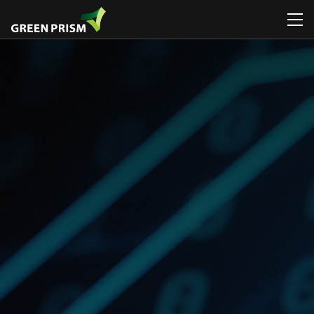
회사소개
휴게시설물
일반놀이대
휴게시설물
휴게시설물
공지
CI / BI
관리시설물
로비니아놀이대
놀이시설물
놀이시설물
뉴스
디자
연혁 / 수상
운동시설물
그네
인포메이션
스마트시리즈
특허 / 인증
공공예술 /
시소
조형물
환경조형물
디자인연구소
미끄럼틀
ETC
폭염저감시설물
조직도
흔들놀이
조달등록제품 /
찾아오시는
ETC
디자인인증제품
길
조달등록제품 /
디자인인증제품