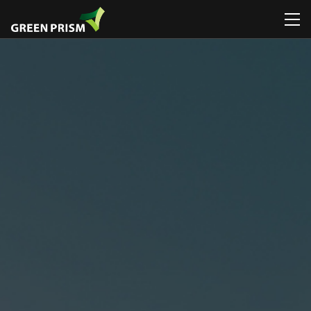
회사소개
휴게시설물
일반놀이대
휴게시설물
휴게시설물
공지
CI / BI
관리시설물
로비니아놀이대
놀이시설물
놀이시설물
뉴스
디자
연혁 / 수상
운동시설물
그네
인포메이션
스마트시리즈
특허 / 인증
공공예술 /
시소
조형물
환경조형물
디자인연구소
미끄럼틀
ETC
폭염저감시설물
조직도
흔들놀이
조달등록제품 /
찾아오시는
ETC
디자인인증제품
길
조달등록제품 /
디자인인증제품