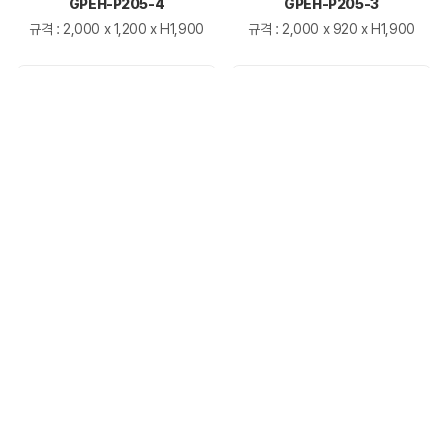
GPEH-P205-4
GPEH-P205-3
규격 : 2,000 x 1,200 x H1,900
규격 : 2,000 x 920 x H1,900
GPEH-P204-2
GPEH-P101-2
규격 : 1,840 x 980 x H2,600
규격 : 2,100 x 1,100 x H2,100
GP-SR-802
GP-SR-801