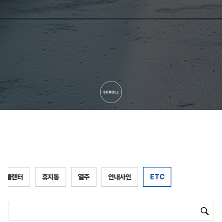
플랜터
휴지통
열주
안내사인
ETC