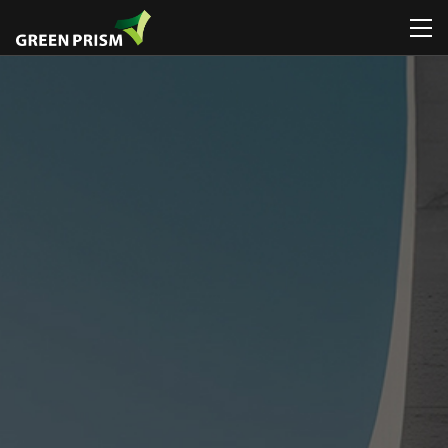
회사소개
휴게시설물
일반놀이대
휴게시설물
휴게시설물
공지
CI / BI
관리시설물
로비니아놀이대
놀이시설물
놀이시설물
뉴스
디자
연혁 / 수상
운동시설물
그네
인포메이션
스마트시리즈
특허 / 인증
공공예술 /
시소
조형물
환경조형물
디자인연구소
미끄럼틀
ETC
폭염저감시설물
조직도
흔들놀이
조달등록제품 /
찾아오시는
ETC
디자인인증제품
길
조달등록제품 /
디자인인증제품